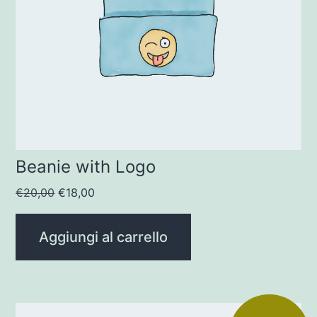
Beanie with Logo
Il
Il
€
20,00
€
18,00
prezzo
prezzo
originale
attuale
Aggiungi al carrello
era:
è:
€20,00.
€18,00.