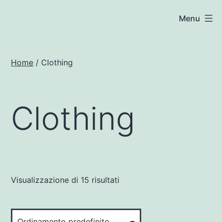
Salta
woocommerce.techsoft.it
Menu
al
contenuto
Home
/ Clothing
Clothing
Visualizzazione di 15 risultati