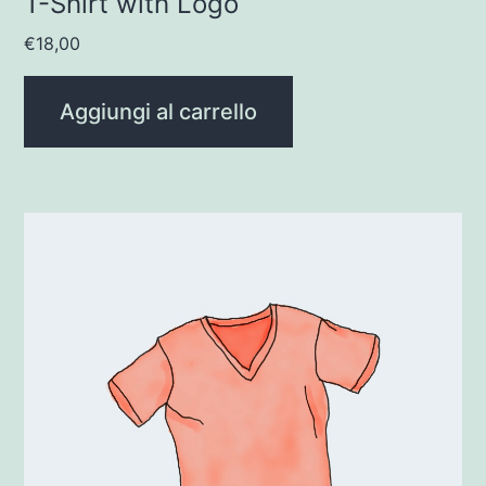
T-Shirt with Logo
€
18,00
Aggiungi al carrello
Questo
prodotto
ha
più
varianti.
Le
opzioni