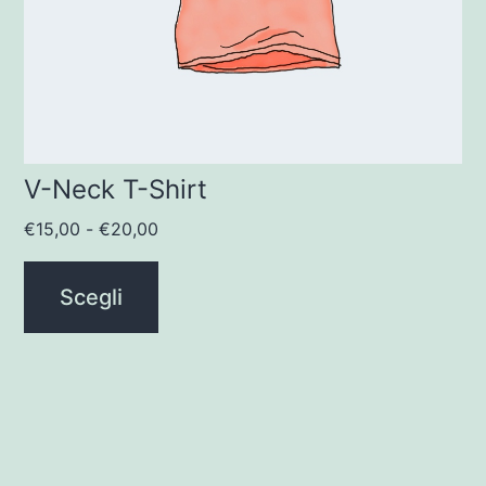
possono
essere
scelte
nella
pagina
V-Neck T-Shirt
del
prodotto
Fascia
€
15,00
-
€
20,00
di
prezzo:
Scegli
da
€15,00
a
€20,00