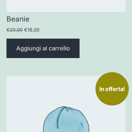
Beanie
Il
Il
€
20,00
€
18,00
prezzo
prezzo
originale
attuale
Aggiungi al carrello
era:
è:
€20,00.
€18,00.
In offerta!