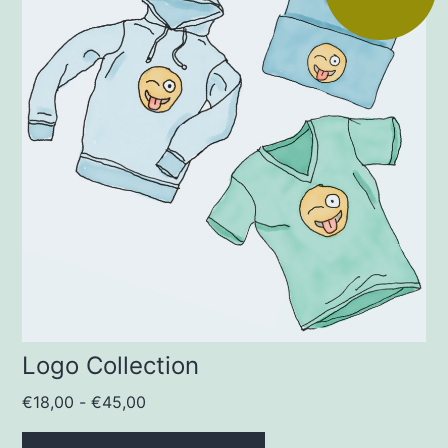
Logo Collection
Fascia
€
18,00
-
€
45,00
di