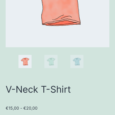
V-Neck T-Shirt
Fascia
€
15,00
-
€
20,00
di