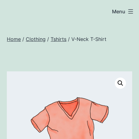
Salta
woocommerce.techsoft.it
Menu
al
contenuto
Home
/
Clothing
/
Tshirts
/ V-Neck T-Shirt