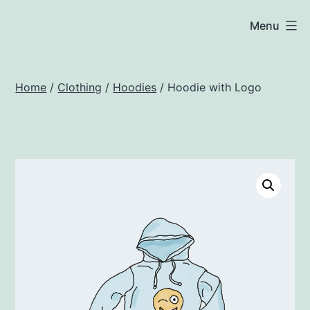
Salta
woocommerce.techsoft.it
Menu
al
contenuto
Home
/
Clothing
/
Hoodies
/ Hoodie with Logo