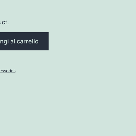
uct.
gi al carrello
essories