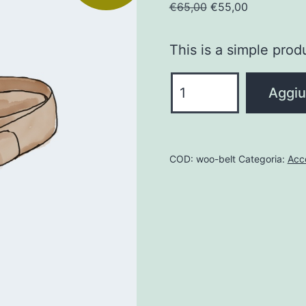
Il
Il
€
65,00
€
55,00
prezzo
prezzo
originale
attuale
This is a simple prod
era:
è:
€65,00.
€55,00.
Belt
Aggiun
quantità
COD:
woo-belt
Categoria:
Acc