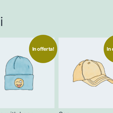
i
In offerta!
In 