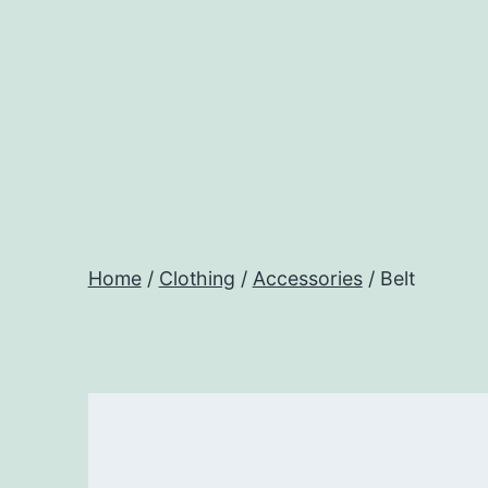
Salta
al
contenuto
woocommerce.techsoft.it
Home
/
Clothing
/
Accessories
/ Belt