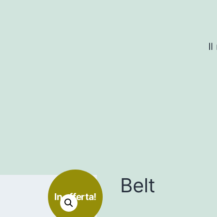
I
Belt
In offerta!