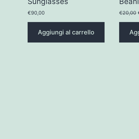
Sunglasses
Beani
I
€
90,00
€
20,00
Aggiungi al carrello
Agg