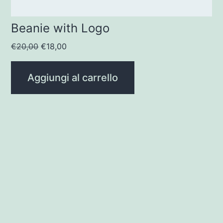
Beanie with Logo
Il
Il
€
20,00
€
18,00
prezzo
prezzo
originale
attuale
Aggiungi al carrello
era:
è:
€20,00.
€18,00.