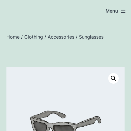
Salta
woocommerce.techsoft.it
Menu
al
contenuto
Home
/
Clothing
/
Accessories
/ Sunglasses