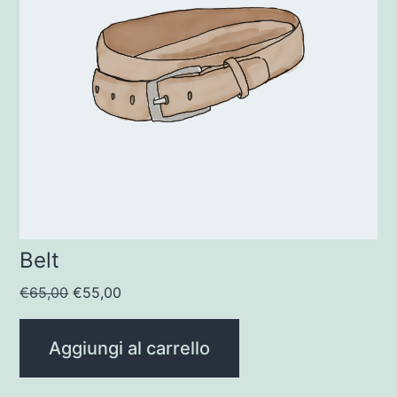
Belt
Il
Il
€
65,00
€
55,00
prezzo
prezzo
originale
attuale
Aggiungi al carrello
era:
è:
€65,00.
€55,00.