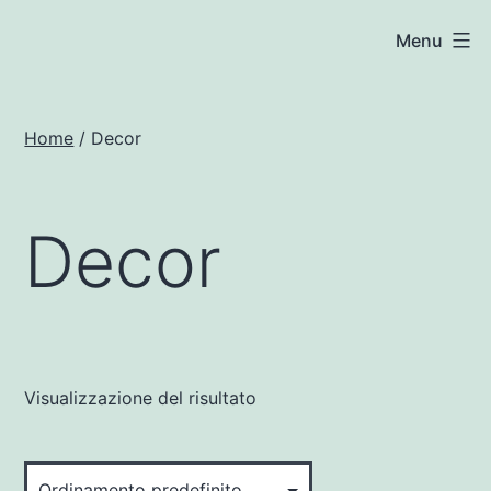
Salta
woocommerce.techsoft.it
Menu
al
contenuto
Home
/ Decor
Decor
Visualizzazione del risultato